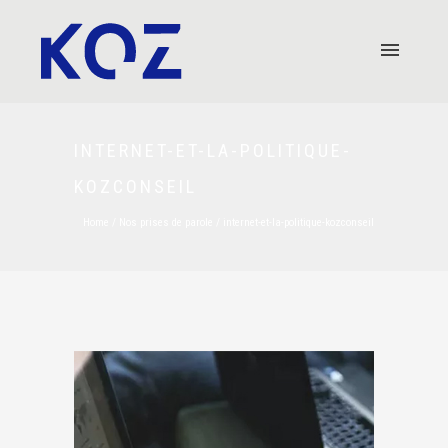
INTERNET-ET-LA-POLITIQUE-
KOZCONSEIL
Home
/
Nos prises de parole
/
internet-et-la-politique-kozconseil