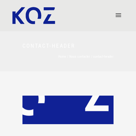
CONTACT-HEADER
Home
/
Nous contacter
/
contact-header