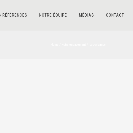
S RÉFÉRENCES
NOTRE ÉQUIPE
MÉDIAS
CONTACT
Home
/
Notre engagement
/
logo-alvance