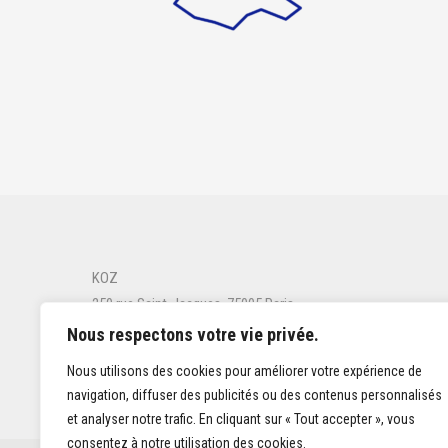
KOZ
250 rue Saint-Jacques, 75005 Paris
bonjour@koz-conseil.com
Nous respectons votre vie privée.
01 40 13 72 47
Nous utilisons des cookies pour améliorer votre expérience de
navigation, diffuser des publicités ou des contenus personnalisés
et analyser notre trafic. En cliquant sur « Tout accepter », vous
consentez à notre utilisation des cookies.