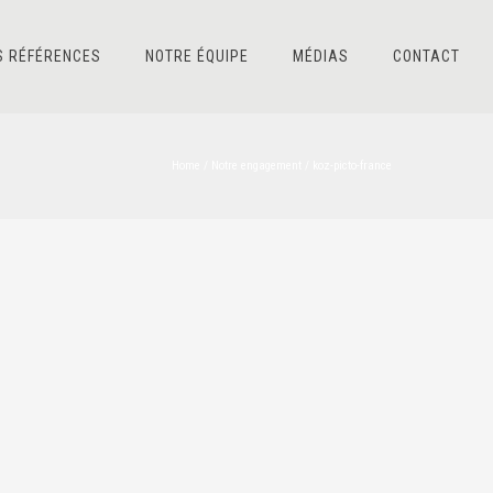
S RÉFÉRENCES
NOTRE ÉQUIPE
MÉDIAS
CONTACT
Home
/
Notre engagement
/
koz-picto-france