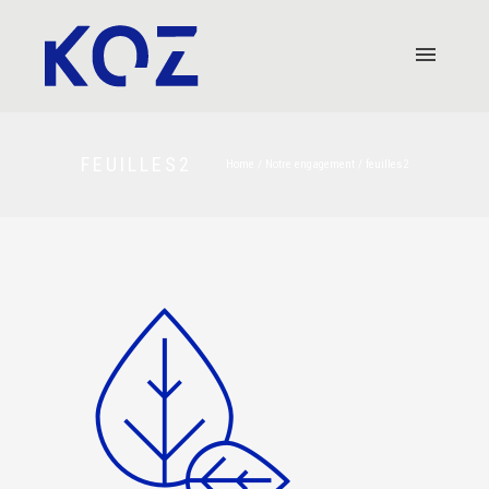
FEUILLES2
Home
/
Notre engagement
/
feuilles2