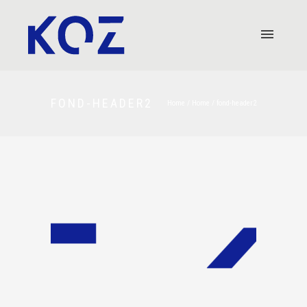
FOND-HEADER2
Home
/
Home
/
fond-header2